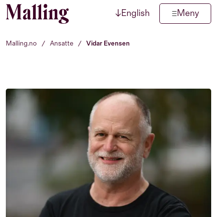
↓
English
Meny
Hopp til innhold
Malling.no
/
Ansatte
/
Vidar Evensen