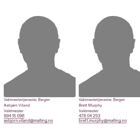
Vaktmestertjenester
,
Bergen
Vaktmestertjenester
,
Bergen
Asbjørn Viland
Brett Murphy
Vaktmester
Vaktmester
994 15 096
478 04 253
asbjorn.viland@malling.no
brett.murphy@malling.no