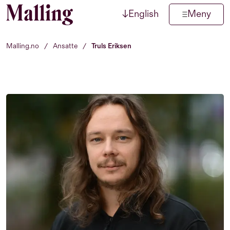
↓
English
Meny
Hopp til innhold
Malling.no
/
Ansatte
/
Truls Eriksen