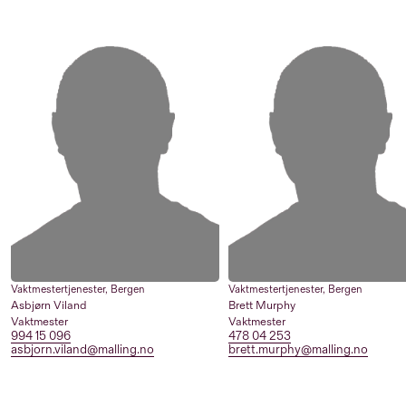
Vaktmestertjenester
,
Bergen
Vaktmestertjenester
,
Bergen
Asbjørn Viland
Brett Murphy
Vaktmester
Vaktmester
994 15 096
478 04 253
asbjorn.viland@malling.no
brett.murphy@malling.no