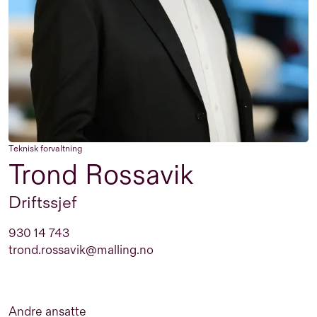
Teknisk forvaltning
Trond Rossavik
Driftssjef
930 14 743
trond.rossavik@malling.no
Andre ansatte