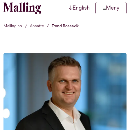
↓
English
Meny
Hopp til innhold
Malling.no
/
Ansatte
/
Trond Rossavik