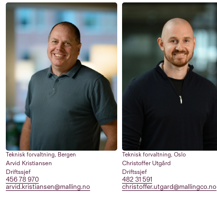
Teknisk forvaltning
,
Bergen
Teknisk forvaltning
,
Oslo
Arvid Kristiansen
Christoffer Utgård
Driftssjef
Driftssjef
456 78 970
482 31 591
arvid.kristiansen@malling.no
christoffer.utgard@mallingco.no