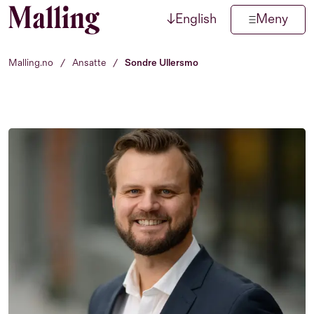
↓
English
Meny
Hopp til innhold
Malling.no
/
Ansatte
/
Sondre Ullersmo