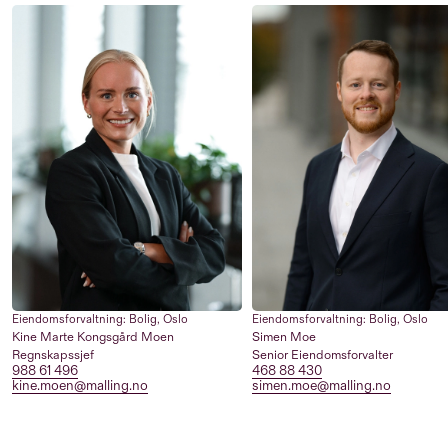
Eiendomsforvaltning: Bolig
,
Oslo
Eiendomsforvaltning: Bolig
,
Oslo
Kine Marte Kongsgård Moen
Simen Moe
Regnskapssjef
Senior Eiendomsforvalter
988 61 496
468 88 430
kine.moen@malling.no
simen.moe@malling.no