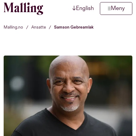
↓
English
Meny
Hopp til innhold
Malling.no
/
Ansatte
/
Samson Gebreamlak