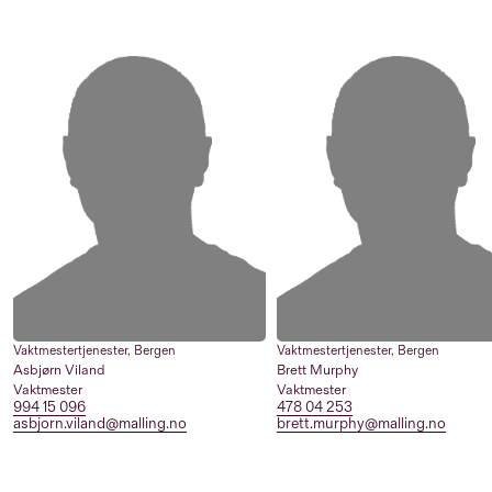
Vaktmestertjenester
,
Bergen
Vaktmestertjenester
,
Bergen
Asbjørn Viland
Brett Murphy
Vaktmester
Vaktmester
994 15 096
478 04 253
asbjorn.viland@malling.no
brett.murphy@malling.no