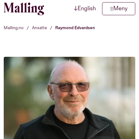
↓
English
Meny
Hopp til innhold
Malling.no
/
Ansatte
/
Raymond Edvardsen