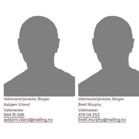
Vaktmestertjenester
,
Bergen
Vaktmestertjenester
,
Bergen
Asbjørn Viland
Brett Murphy
Vaktmester
Vaktmester
994 15 096
478 04 253
asbjorn.viland@malling.no
brett.murphy@malling.no