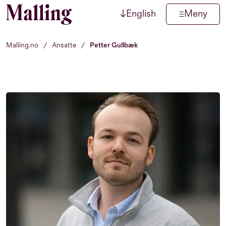
↓
English
Meny
Hopp til innhold
Malling.no
/
Ansatte
/
Petter Gullbæk