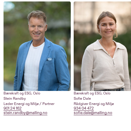
Bærekraft og ESG
,
Oslo
Bærekraft og ESG
,
Oslo
Stein Randby
Sofie Dale
Leder Energi og Miljø / Partner
Rådgiver Energi og Miljø
901 24 162
934 04 472
stein.randby@malling.no
sofie.dale@malling.no