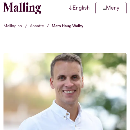
↓
English
Meny
Hopp til innhold
Malling.no
/
Ansatte
/
Mats Haug Walby