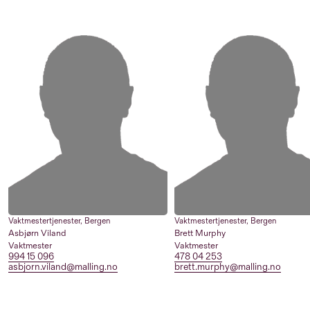
Vaktmestertjenester
,
Bergen
Vaktmestertjenester
,
Bergen
Asbjørn Viland
Brett Murphy
Vaktmester
Vaktmester
994 15 096
478 04 253
asbjorn.viland@malling.no
brett.murphy@malling.no