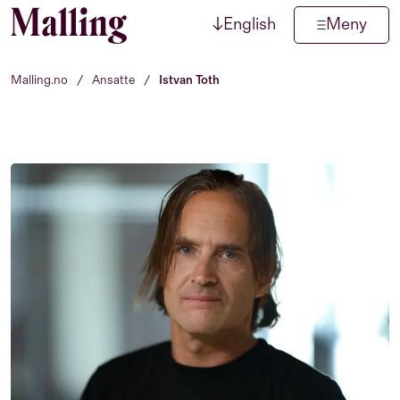
↓
English
Meny
Hopp til innhold
Malling.no
/
Ansatte
/
Istvan Toth