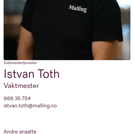
Vaktmestertjenester
Istvan Toth
Vaktmester
988 35 754
istvan.toth@malling.no
Andre ansatte