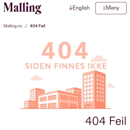
↓
English
Meny
Hopp til innhold
Malling.no
/
404 Feil
404 Feil