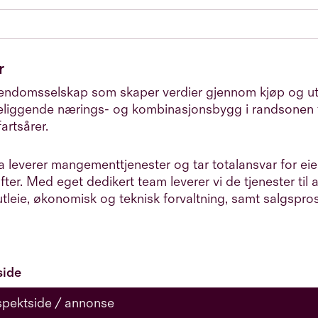
r
eiendomsselskap som skaper verdier gjennom kjøp og ut
beliggende nærings- og kombinasjonsbygg i randsonen 
artsårer.
a leverer mangementtjenester og tar totalansvar for e
ifter. Med eget dedikert team leverer vi de tjenester til al
 utleie, økonomisk og teknisk forvaltning, samt salgspro
side
spektside / annonse