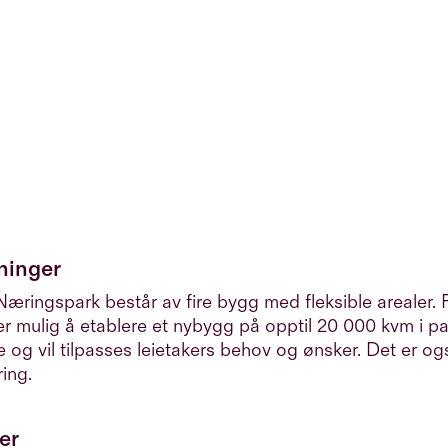
ninger
æringspark består av fire bygg med fleksible arealer.
er mulig å etablere et nybygg på opptil 20 000 kvm i p
le og vil tilpasses leietakers behov og ønsker. Det er o
ring.
ter