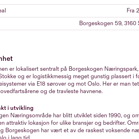
eal
Fra 
Borgeskogen 59, 3160 S
nhet
n er lokalisert sentralt på Borgeskogen Næringspark, 
Stokke og er logistikkmessig meget gunstig plassert i fo
veisystemer via E18 sørover og mot Oslo. Her er man te
 hovedfartsårene og de travleste havnene.
t i utvikling
en Næringsområde har blitt utviklet siden 1990, og om
 attraktiv lokasjon for ulike bransjer og bedrifter. Omr
 og Borgeskogen har vært et av de raskest voksende 
lo i lang tid.