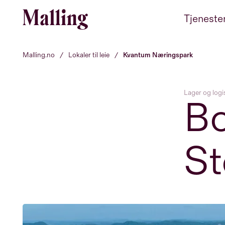
Hopp til innhold
Tjeneste
Malling.no
/
Lokaler til leie
/
Kvantum Næringspark
Lager og logi
Bo
St