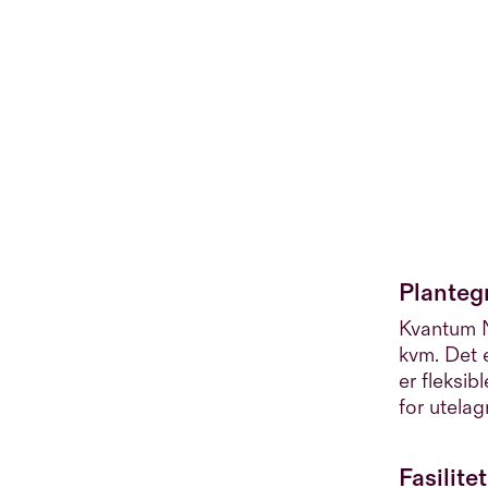
Planteg
Kvantum N
kvm. Det 
er fleksib
for utelag
Fasilite