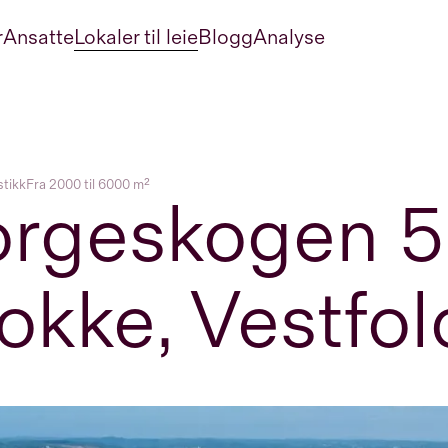
r
Ansatte
Lokaler til leie
Blogg
Analyse
stikk
Fra 2000 til 6000 m²
rgeskogen 5
okke, Vestfol