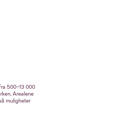
 Fra 500–13 000
arken. Arealene
gså muligheter