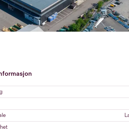
nformasjon
ng
ale
L
het