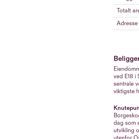
Totalt ar
Adresse
Beligge
Eiendomme
ved E18 i 
sentrale 
viktigste
Knutepunk
Borgeskog
dag som en
utvikling
utenfor Os