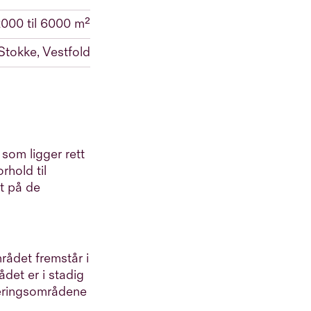
2000 til 6000 m²
tokke, Vestfold
som ligger rett
rhold til
tt på de
rådet fremstår i
ådet er i stadig
næringsområdene