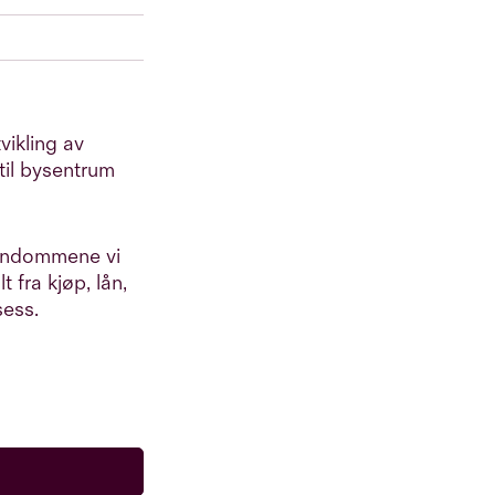
vikling av
til bysentrum
iendommene vi
t fra kjøp, lån,
sess.