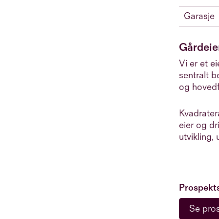
Garasje
Gårdeie
Vi er et 
sentralt 
og hovedf
Kvadrater
eier og dr
utvikling,
Prospekt
Se pro