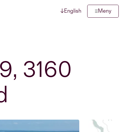
↓
English
Meny
9, 3160
d