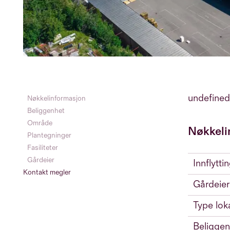
undefined
Nøkkelinformasjon
Beliggenhet
Område
Nøkkeli
Plantegninger
Fasiliteter
Gårdeier
Innflytti
Kontakt megler
Gårdeier
Type lok
Beliggen