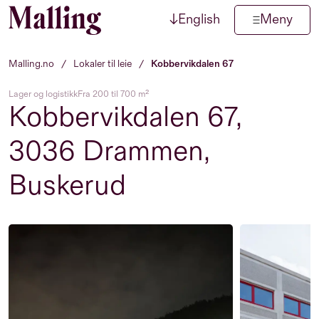
↓
English
Meny
Hopp til innhold
Malling.no
/
Lokaler til leie
/
Kobbervikdalen 67
Lager og logistikk
Fra 200 til 700 m²
Kobbervikdalen 67,
3036 Drammen,
Buskerud