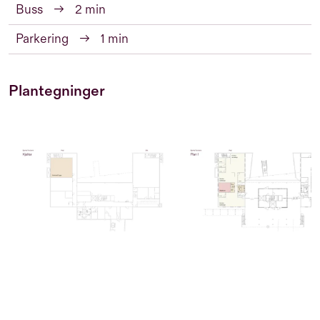
Buss
→
2 min
Parkering
→
1 min
Plantegninger