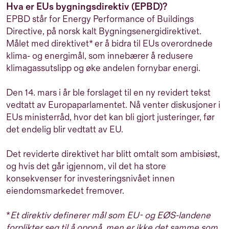
Hva er EUs bygningsdirektiv (EPBD)?
EPBD står for
Energy Performance of Buildings
Directive
, på norsk kalt
Bygningsenergidirektivet
.
Målet med direktivet* er å bidra til EUs overordnede
klima- og energimål, som innebærer å redusere
klimagassutslipp og øke andelen fornybar energi.
Den 14. mars i år ble forslaget til en ny revidert tekst
vedtatt av Europaparlamentet. Nå venter diskusjoner i
EUs ministerråd, hvor det kan bli gjort justeringer, før
det endelig blir vedtatt av EU.
Det reviderte direktivet har blitt omtalt som
ambisiøst
,
og hvis det går igjennom, vil det ha store
konsekvenser for investeringsnivået innen
eiendomsmarkedet fremover.
*
Et direktiv definerer mål som EU- og EØS-landene
forplikter seg til å oppnå, men er ikke det samme som