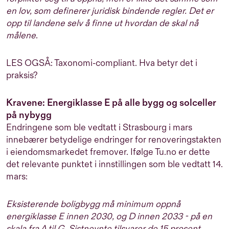
en lov, som definerer juridisk bindende regler. Det er
opp til landene selv å finne ut hvordan de skal nå
målene
.
LES OGSÅ: Taxonomi-compliant. Hva betyr det i
praksis?
Kravene: Energiklasse E på alle bygg og solceller
på nybygg
Endringene som ble vedtatt i Strasbourg i mars
innebærer betydelige endringer for renoveringstakten
i eiendomsmarkedet fremover. Ifølge
Tu.no
er dette
det relevante punktet i innstillingen som ble vedtatt 14.
mars:
Eksisterende boligbygg må minimum oppnå
energiklasse E innen 2030, og D innen 2033 - på en
skala fra A til G. Sistnevnte tilsvarer de 15 prosent