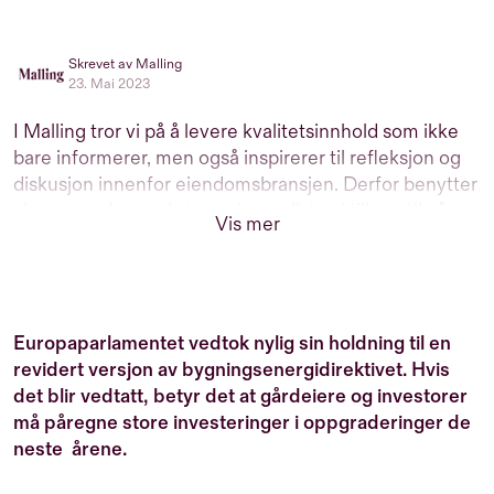
Skrevet av Malling
23. Mai 2023
I Malling tror vi på å levere kvalitetsinnhold som ikke
bare informerer, men også inspirerer til refleksjon og
diskusjon innenfor eiendomsbransjen. Derfor benytter
vi oss av erfarne eksterne journalister, i tillegg til våre
Vis mer
interne eksperter, til å produsere informativt,
engasjerende og relevant innhold for deg som er
interessert i eiendom. Vårt mål er å gi deg innsikt og
perspektiver som hjelper deg i dine beslutninger.
Europaparlamentet vedtok nylig sin holdning til en
revidert versjon av bygningsenergidirektivet. Hvis
det blir vedtatt, betyr det at gårdeiere og investorer
må påregne store investeringer i oppgraderinger de
neste årene.