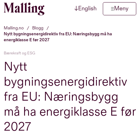
↓
English
Meny
Hopp til innhold
Malling.no
/
Blogg
/
Nytt bygningsenergidirektiv fra EU: Næringsbygg må ha
energiklasse E før 2027
Bærekraft og ESG
Nytt
bygningsenergidirektiv
fra EU: Næringsbygg
må ha energiklasse E før
2027